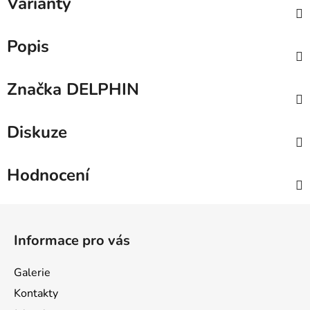
Varianty
Popis
Značka
DELPHIN
Diskuze
Hodnocení
Z
á
Informace pro vás
p
a
Galerie
t
Kontakty
í