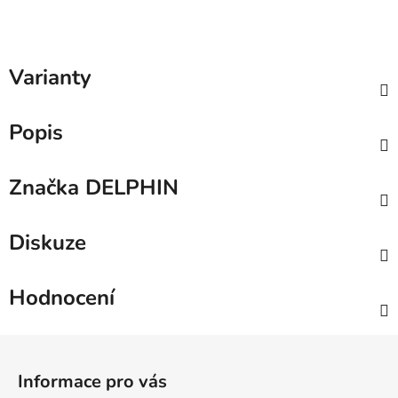
Varianty
Popis
Značka
DELPHIN
Diskuze
Hodnocení
Z
á
Informace pro vás
p