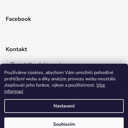
Facebook
Kontakt
info
@
aaafishingpraha.cz
Používáme cookies, abychom Vám umožnili pohodlné
778 011 878
prohlížení webu a díky analýze provozu webu neustále
zlepšovali jeho funkce, výkon a použitelnost.
Více
informací
Nastavení
Vytvořil Shoptet
Souhlasím
Copyright 2026
AAA Fishing Praha s.r.o.
. Všechna