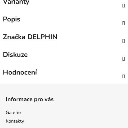
Varianty
Popis
Značka
DELPHIN
Diskuze
Hodnocení
Z
á
Informace pro vás
p
a
Galerie
t
Kontakty
í