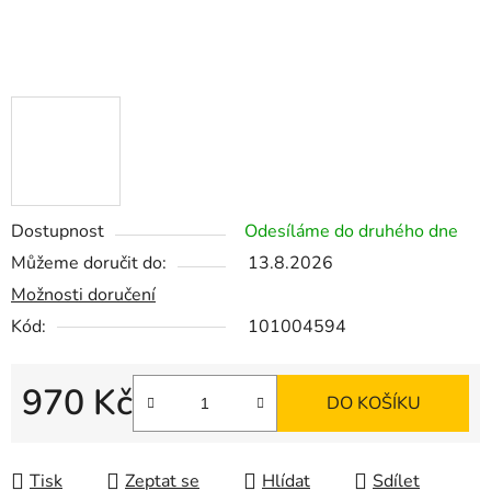
Dostupnost
Odesíláme do druhého dne
Můžeme doručit do:
13.8.2026
Možnosti doručení
Kód:
101004594
970 Kč
DO KOŠÍKU
Měrná cena:
Tisk
Zeptat se
Hlídat
Sdílet