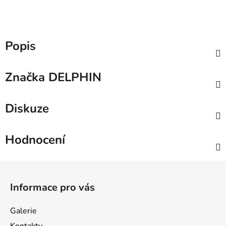
Popis
Značka
DELPHIN
Diskuze
Hodnocení
Z
á
Informace pro vás
p
a
Galerie
t