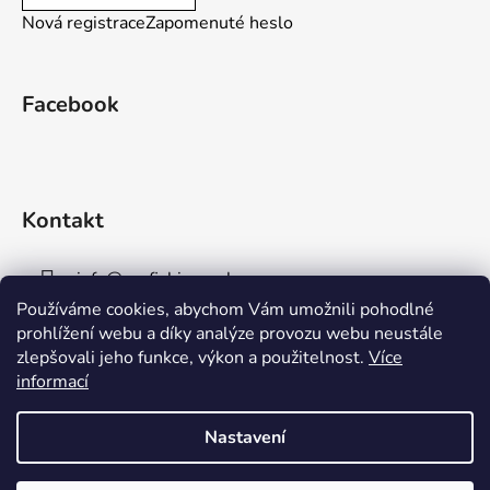
Nová registrace
Zapomenuté heslo
Facebook
Kontakt
info
@
aaafishingpraha.cz
Používáme cookies, abychom Vám umožnili pohodlné
778 011 878
prohlížení webu a díky analýze provozu webu neustále
zlepšovali jeho funkce, výkon a použitelnost.
Více
informací
Nastavení
Vytvořil Shoptet