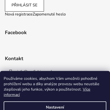
PŘIHLÁSIT SE
Nová registrace
Zapomenuté heslo
Facebook
Kontakt
info
@
aaafishingpraha.cz
Používáme cookies, abychom Vám umožnili pohodlné
778 011 878
prohlížení webu a díky analýze provozu webu neustále
zlepšovali jeho funkce, výkon a použitelnost.
Více
informací
Nastavení