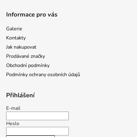
Z
á
Informace pro vás
p
a
Galerie
t
Kontakty
í
Jak nakupovat
Prodávané značky
Obchodní podmínky
Podmínky ochrany osobních údajů
Přihlášení
E-mail
Heslo