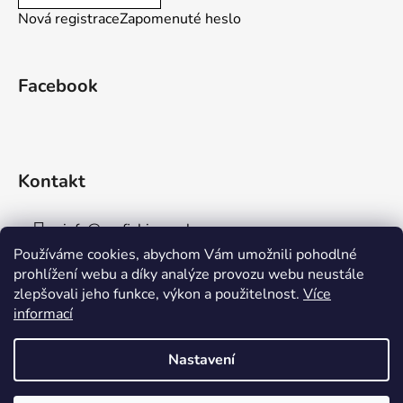
Nová registrace
Zapomenuté heslo
Facebook
Kontakt
info
@
aaafishingpraha.cz
Používáme cookies, abychom Vám umožnili pohodlné
778 011 878
prohlížení webu a díky analýze provozu webu neustále
zlepšovali jeho funkce, výkon a použitelnost.
Více
informací
Nastavení
Vytvořil Shoptet