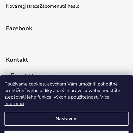
Nová registrace
Zapomenuté heslo
Facebook
Kontakt
info
@
aaafishingpraha.cz
Používáme cookies, abychom Vám umožnili pohodlné
778 011 878
prohlížení webu a díky analýze provozu webu neustále
zlepšovali jeho funkce, výkon a použitelnost.
Více
informací
Nastavení
Vytvořil Shoptet