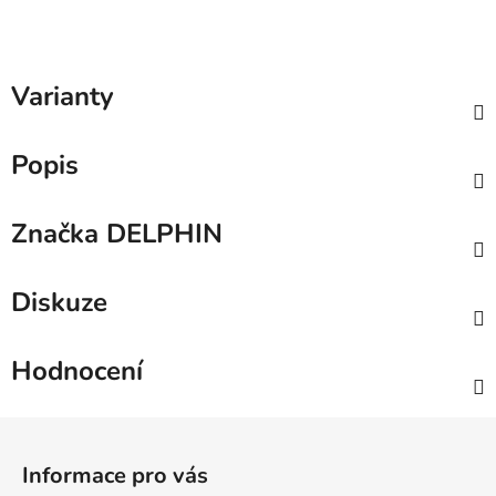
Varianty
Popis
Značka
DELPHIN
Diskuze
Hodnocení
Z
á
Informace pro vás
p