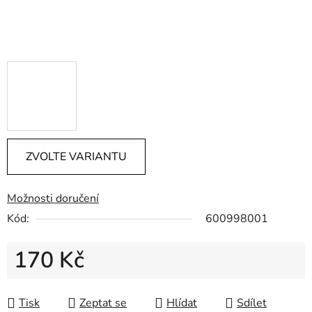
ZVOLTE VARIANTU
Možnosti doručení
Kód:
600998001
170 Kč
Měrná cena:
Tisk
Zeptat se
Hlídat
Sdílet