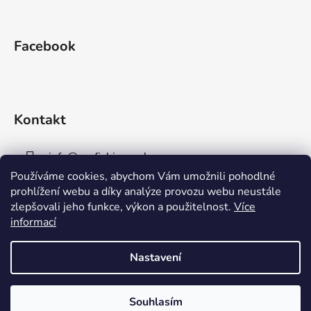
Facebook
Kontakt
info
@
aaafishingpraha.cz
Používáme cookies, abychom Vám umožnili pohodlné
778 011 878
prohlížení webu a díky analýze provozu webu neustále
zlepšovali jeho funkce, výkon a použitelnost.
Více
informací
Nastavení
Vytvořil Shoptet
Souhlasím
Copyright 2026
AAA Fishing Praha s.r.o.
. Všechna