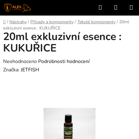
Přejít
Hledat
NÁKUP
na
KOŠÍK
obsah
Domů
/
Nástrahy
/
Přísady a komponenty
/
Tekuté komponenty
/
20ml
exkluzivní esence : KUKUŘICE
20ml exkluzivní esence :
KUKUŘICE
Průměrné
Neohodnoceno
Podrobnosti hodnocení
hodnocení
Značka:
JETFISH
produktu
je
0,0
z
5
hvězdiček.