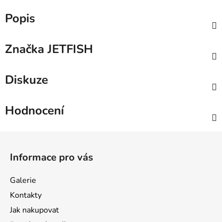
Popis
Značka
JETFISH
Diskuze
Hodnocení
Z
á
Informace pro vás
p
a
Galerie
t
Kontakty
í
Jak nakupovat