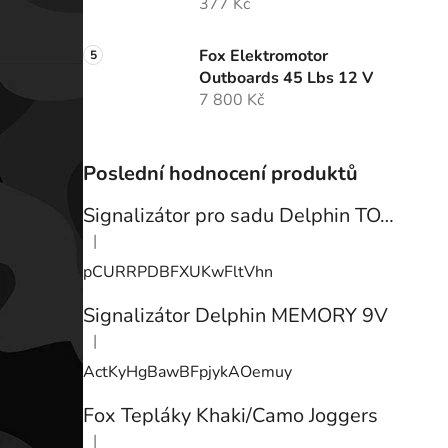
377 Kč
Fox Elektromotor
Outboards 45 Lbs 12 V
7 800 Kč
Poslední hodnocení produktů
Signalizátor pro sadu Delphin TOTEM
|
Hodnocení produktu je 3 z 5 hvězdiček.
pCURRPDBFXUKwFltVhn
Signalizátor Delphin MEMORY 9V
|
Hodnocení produktu je 3 z 5 hvězdiček.
ActKyHgBawBFpjykAOemuy
Fox Tepláky Khaki/Camo Joggers
|