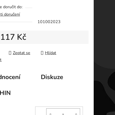
 doručit do:
ti doručení
ek.
101002023
d
117 Kč
 cena:
Zeptat se
Hlídat
t
nocení
Diskuze
HIN