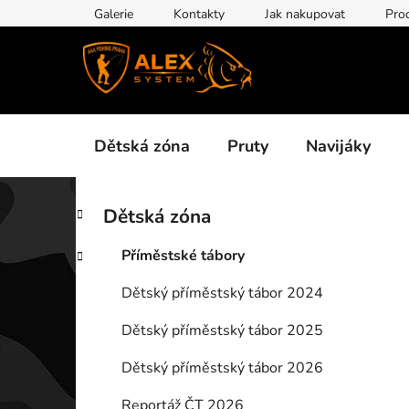
Přejít
Galerie
Kontakty
Jak nakupovat
Pro
na
obsah
Dětská zóna
Pruty
Navijáky
P
K
Přeskočit
Dětská zóna
a
kategorie
o
t
s
Příměstské tábory
e
t
g
Dětský příměstský tábor 2024
r
o
a
r
Dětský příměstský tábor 2025
i
n
e
n
Dětský příměstský tábor 2026
í
Reportáž ČT 2026