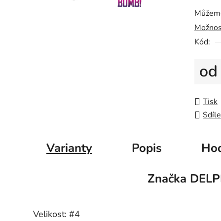
z
Můžeme
5
Možnos
hvězdič
Kód:
o
Měrná
Tisk
Sdíle
Varianty
Popis
Hod
Značka
DELP
Velikost: #4