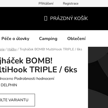
Přihlášení
Registrace
ních údajů
PRÁZDNÝ KOŠÍK
NÁKUPNÍ
KOŠÍK
Péče o úlovky
Camping
Oblečení
Na vo
erie
/
Háčky
/
Trojháček BOMB! MultiHook TRIPLE / 6ks
ojháček BOMB!
tiHook TRIPLE / 6ks
né
dnoceno
Podrobnosti hodnocení
ení
:
DELPHIN
tu
OLTE VARIANTU