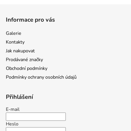
Z
á
Informace pro vás
p
a
Galerie
t
Kontakty
í
Jak nakupovat
Prodávané značky
Obchodní podmínky
Podmínky ochrany osobních údajů
Přihlášení
E-mail
Heslo