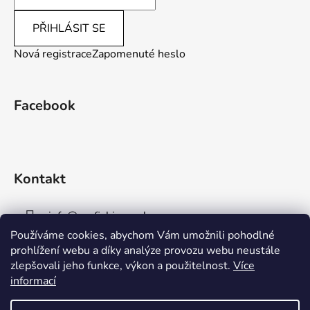
PŘIHLÁSIT SE
Nová registrace
Zapomenuté heslo
Facebook
Kontakt
info
@
aaafishingpraha.cz
Používáme cookies, abychom Vám umožnili pohodlné
778 011 878
prohlížení webu a díky analýze provozu webu neustále
zlepšovali jeho funkce, výkon a použitelnost.
Více
informací