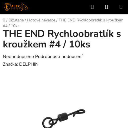
Přejít
Hledat
NÁKUP
na
KOŠÍK
obsah
Domů
/
Bižuterie
/
Hotové návazce
/
THE END Rychloobratlík s kroužkem
#4 / 10ks
THE END Rychloobratlík s
kroužkem #4 / 10ks
Průměrné
Neohodnoceno
Podrobnosti hodnocení
hodnocení
Značka:
DELPHIN
produktu
je
0,0
z
5
hvězdiček.