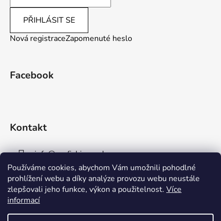
PŘIHLÁSIT SE
Nová registrace
Zapomenuté heslo
Facebook
Kontakt
info
@
aaafishingpraha.cz
Používáme cookies, abychom Vám umožnili pohodlné
778 011 878
prohlížení webu a díky analýze provozu webu neustále
zlepšovali jeho funkce, výkon a použitelnost.
Více
informací