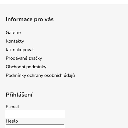
Z
á
Informace pro vás
p
a
Galerie
t
Kontakty
í
Jak nakupovat
Prodávané značky
Obchodní podmínky
Podmínky ochrany osobních údajů
Přihlášení
E-mail
Heslo