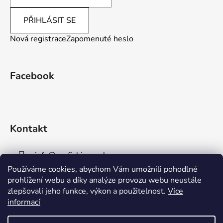
PŘIHLÁSIT SE
Nová registrace
Zapomenuté heslo
Facebook
Kontakt
info
@
aaafishingpraha.cz
Používáme cookies, abychom Vám umožnili pohodlné
778 011 878
prohlížení webu a díky analýze provozu webu neustále
zlepšovali jeho funkce, výkon a použitelnost.
Více
informací