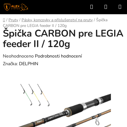
Přejít
Hledat
NÁKUP
na
KOŠÍK
obsah
Domů
/
Pruty
/
Pásky, koncovky a příslušenství na pruty
/
Špička
CARBON pre LEGIA feeder II / 120g
Špička CARBON pre LEGIA
feeder II / 120g
Průměrné
Neohodnoceno
Podrobnosti hodnocení
hodnocení
Značka:
DELPHIN
produktu
je
0,0
z
5
hvězdiček.