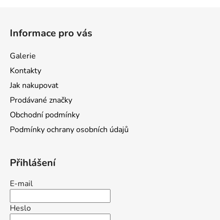
Z
á
Informace pro vás
p
a
Galerie
t
Kontakty
í
Jak nakupovat
Prodávané značky
Obchodní podmínky
Podmínky ochrany osobních údajů
Přihlášení
E-mail
Heslo