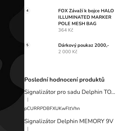
FOX Závaží k bojce HALO
ILLUMINATED MARKER
POLE MESH BAG
364 Kč
Dárkový poukaz 2000,-
2 000 Kč
Poslední hodnocení produktů
Signalizátor pro sadu Delphin TOTEM
|
Hodnocení produktu je 3 z 5 hvězdiček.
pCURRPDBFXUKwFltVhn
Signalizátor Delphin MEMORY 9V
|
Hodnocení produktu je 3 z 5 hvězdiček.