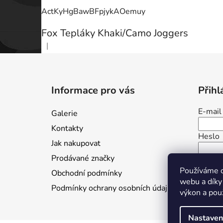
ActKyHgBawBFpjykAOemuy
Fox Tepláky Khaki/Camo Joggers
|
Hodnocení produktu je 5 z 5 hvězdiček.
Z
á
Informace pro vás
Přihl
p
a
E-mail
Galerie
t
Kontakty
í
Heslo
Jak nakupovat
Prodávané značky
PŘ
Používáme c
Obchodní podmínky
webu a díky
Nová r
Podmínky ochrany osobních údajů
výkon a pou
Nastaven