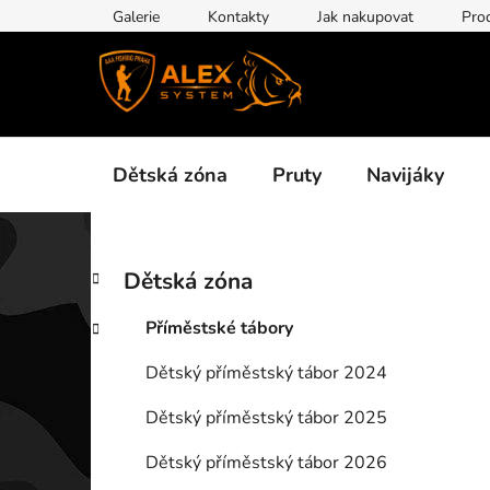
Přejít
Galerie
Kontakty
Jak nakupovat
Pro
na
obsah
Dětská zóna
Pruty
Navijáky
P
K
Přeskočit
Dětská zóna
a
kategorie
o
t
s
Příměstské tábory
e
t
g
Dětský příměstský tábor 2024
r
o
a
r
Dětský příměstský tábor 2025
i
n
e
n
Dětský příměstský tábor 2026