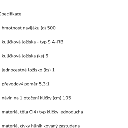
Specifikace:
* hmotnost navijáku (g) 500
* kuličková ložiska - typ S A-RB
* kuličková ložiska (ks) 6
* jednocestné ložisko (ks) 1
* převodový poměr 5,3:1
* návin na 1 otočení kličky (cm) 105
* materiál těla CI4+typ kličky jednoduchá
* materiál cívky hliník kovaný zastudena