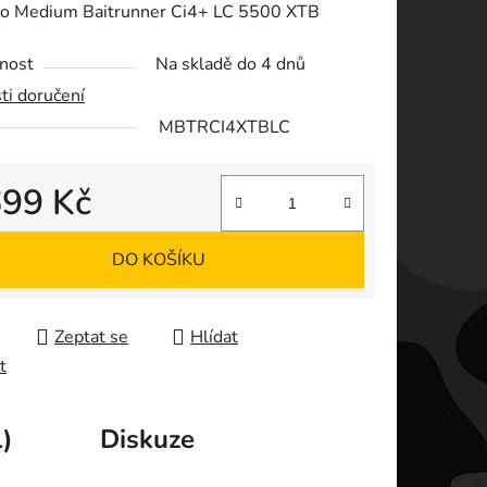
o Medium Baitrunner Ci4+ LC 5500 XTB
nost
Na skladě do 4 dnů
ti doručení
MBTRCI4XTBLC
ek.
699 Kč
 cena:
DO KOŠÍKU
Zeptat se
Hlídat
t
)
Diskuze