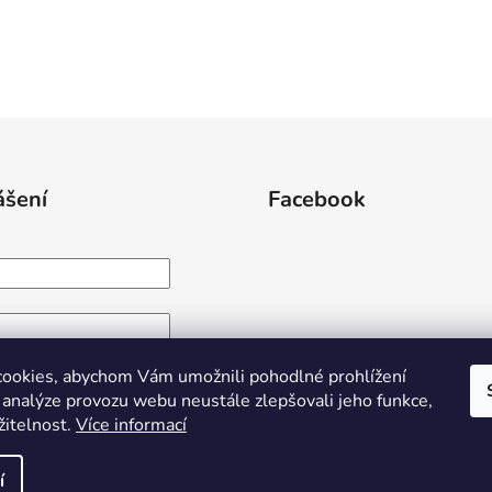
ášení
Facebook
IHLÁSIT SE
ookies, abychom Vám umožnili pohodlné prohlížení
 analýze provozu webu neustále zlepšovali jeho funkce,
egistrace
Zapomenuté heslo
žitelnost.
Více informací
í