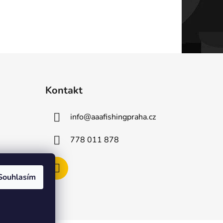
Kontakt
info
@
aaafishingpraha.cz
778 011 878
Souhlasím