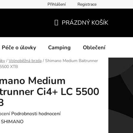
Přihlášení
Registrace
ních údajů
PRÁZDNÝ KOŠÍK
NÁKUPNÍ
KOŠÍK
Péče o úlovky
Camping
Oblečení
Na vo
áky
/
Volnoběžná brzda
/
Shimano Medium Baitrunner
 5500 XTB
imano Medium
trunner Ci4+ LC 5500
B
né
ocení
Podrobnosti hodnocení
ení
:
SHIMANO
tu