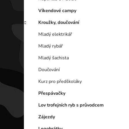
p
a
Víkendové campy
n
Kroužky, doučování
e
l
Mladý elektrikář
Mladý rybář
Mladý šachista
Doučování
Kurz pro předškoláky
Přespávačky
Lov trofejních ryb s průvodcem
Zájezdy
Legohrátky