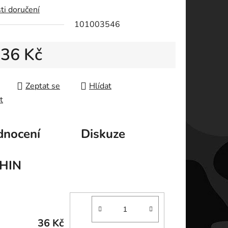
ti doručení
ek.
101003546
d
36 Kč
 cena:
Zeptat se
Hlídat
t
nocení
Diskuze
HIN
36 Kč