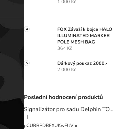
1 000 Kč
FOX Závaží k bojce HALO
ILLUMINATED MARKER
POLE MESH BAG
364 Kč
Dárkový poukaz 2000,-
2 000 Kč
Poslední hodnocení produktů
Signalizátor pro sadu Delphin TOTEM
|
Hodnocení produktu je 3 z 5 hvězdiček.
pCURRPDBFXUKwFltVhn