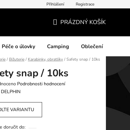
Přihlášení
Registrace
ních údajů
PRÁZDNÝ KOŠÍK
NÁKUPNÍ
KOŠÍK
Péče o úlovky
Camping
Oblečení
Na vo
erie
/
Bižuterie
/
Karabinky, obratlíky
/
Safety snap / 10ks
ety snap / 10ks
né
dnoceno
Podrobnosti hodnocení
ení
:
DELPHIN
tu
OLTE VARIANTU
 doručit do: