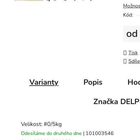
5
Možnos
hvězdič
Kód:
o
Měrná
Tisk
Sdíle
Varianty
Popis
Hod
Značka
DELP
Velikost: #0/5kg
Odesíláme do druhého dne
| 101003546