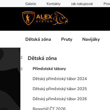
Přejít
Galerie
Kontakty
Jak nakupovat
Pro
na
obsah
Dětská zóna
Pruty
Navijáky
P
K
Přeskočit
Dětská zóna
a
kategorie
o
t
s
Příměstské tábory
e
t
g
Dětský příměstský tábor 2024
r
o
a
r
Dětský příměstský tábor 2025
i
n
e
n
Dětský příměstský tábor 2026
í
Reportáž ČT 2026