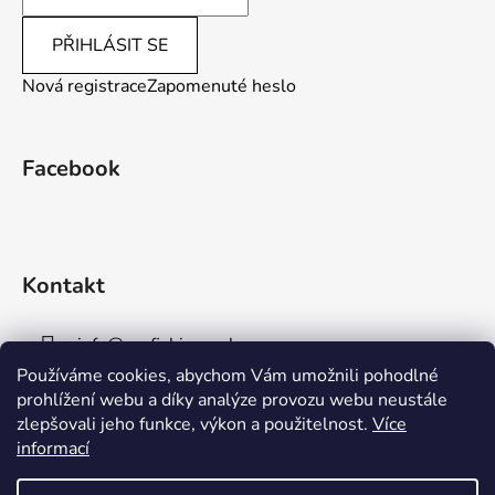
PŘIHLÁSIT SE
Nová registrace
Zapomenuté heslo
Facebook
Kontakt
info
@
aaafishingpraha.cz
Používáme cookies, abychom Vám umožnili pohodlné
778 011 878
prohlížení webu a díky analýze provozu webu neustále
zlepšovali jeho funkce, výkon a použitelnost.
Více
informací