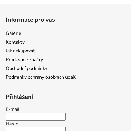
Z
á
Informace pro vás
p
a
Galerie
t
Kontakty
í
Jak nakupovat
Prodávané značky
Obchodní podmínky
Podmínky ochrany osobních údajů
Přihlášení
E-mail
Heslo