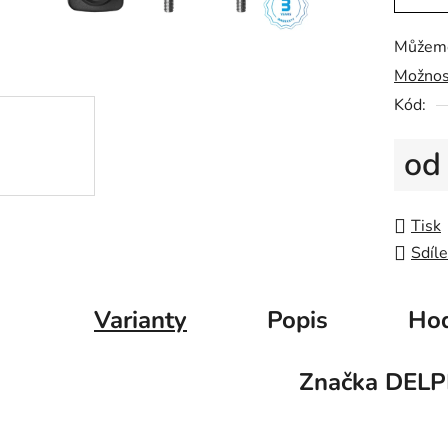
0,0
z
Můžeme
5
Možnos
hvězdič
Kód:
o
Měrná
Tisk
Sdíle
Varianty
Popis
Hod
Značka
DELP