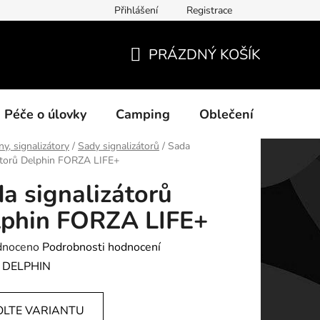
Přihlášení
Registrace
ních údajů
PRÁZDNÝ KOŠÍK
NÁKUPNÍ
KOŠÍK
Péče o úlovky
Camping
Oblečení
Na vo
ny, signalizátory
/
Sady signalizátorů
/
Sada
átorů Delphin FORZA LIFE+
a signalizátorů
lphin FORZA LIFE+
né
dnoceno
Podrobnosti hodnocení
ení
:
DELPHIN
tu
OLTE VARIANTU