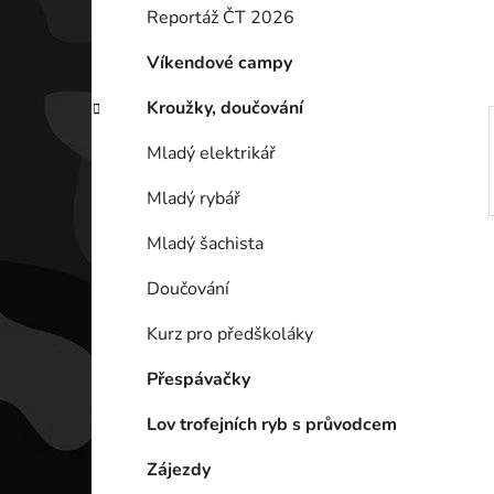
í
Reportáž ČT 2026
p
a
Víkendové campy
n
Kroužky, doučování
e
l
Mladý elektrikář
Mladý rybář
Mladý šachista
Doučování
Kurz pro předškoláky
Přespávačky
Lov trofejních ryb s průvodcem
Zájezdy