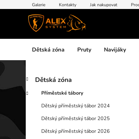
Přejít
Galerie
Kontakty
Jak nakupovat
Pro
na
obsah
Dětská zóna
Pruty
Navijáky
P
K
Přeskočit
Dětská zóna
a
kategorie
o
t
s
Příměstské tábory
e
t
g
Dětský příměstský tábor 2024
r
o
a
r
Dětský příměstský tábor 2025
i
n
e
n
Dětský příměstský tábor 2026