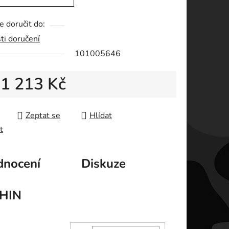
 doručit do:
ti doručení
ek.
101005646
d
1 213 Kč
 cena:
Zeptat se
Hlídat
t
nocení
Diskuze
HIN