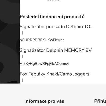
Poslední hodnocení produktů
Signalizátor pro sadu Delphin TOTEM
|
Hodnocení produktu je 3 z 5 hvězdiček.
pCURRPDBFXUKwFltVhn
Signalizátor Delphin MEMORY 9V
|
Hodnocení produktu je 3 z 5 hvězdiček.
ActKyHgBawBFpjykAOemuy
Fox Tepláky Khaki/Camo Joggers
|
Hodnocení produktu je 5 z 5 hvězdiček.
Z
á
Informace pro vás
Přihl
p