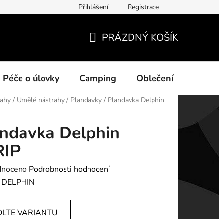
Přihlášení
Registrace
ních údajů
PRÁZDNÝ KOŠÍK
NÁKUPNÍ
KOŠÍK
Péče o úlovky
Camping
Oblečení
Na vo
rahy
/
Umělé nástrahy
/
Plandavky
/
Plandavka Delphin
ndavka Delphin
RIP
né
dnoceno
Podrobnosti hodnocení
ení
:
DELPHIN
tu
OLTE VARIANTU