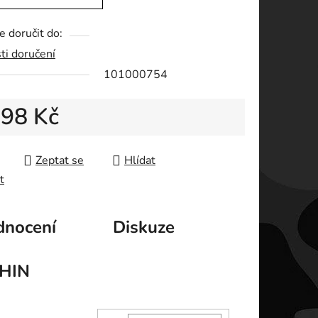
 doručit do:
ti doručení
ek.
101000754
d
98 Kč
 cena:
Zeptat se
Hlídat
t
nocení
Diskuze
HIN