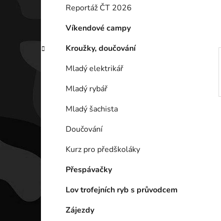
í
Reportáž ČT 2026
p
a
Víkendové campy
n
Kroužky, doučování
e
l
Mladý elektrikář
Mladý rybář
Mladý šachista
Doučování
Kurz pro předškoláky
Přespávačky
Lov trofejních ryb s průvodcem
Zájezdy