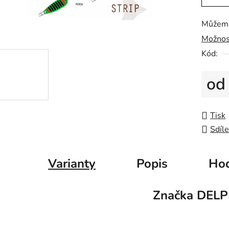
0,0
z
Můžeme
5
Možnos
hvězdič
Kód:
o
Měrná
Tisk
Sdíle
Varianty
Popis
Hod
Značka
DELP