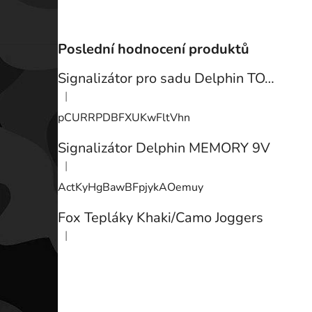
Poslední hodnocení produktů
Signalizátor pro sadu Delphin TOTEM
|
Hodnocení produktu je 3 z 5 hvězdiček.
pCURRPDBFXUKwFltVhn
Signalizátor Delphin MEMORY 9V
|
Hodnocení produktu je 3 z 5 hvězdiček.
ActKyHgBawBFpjykAOemuy
Fox Tepláky Khaki/Camo Joggers
|
Hodnocení produktu je 5 z 5 hvězdiček.