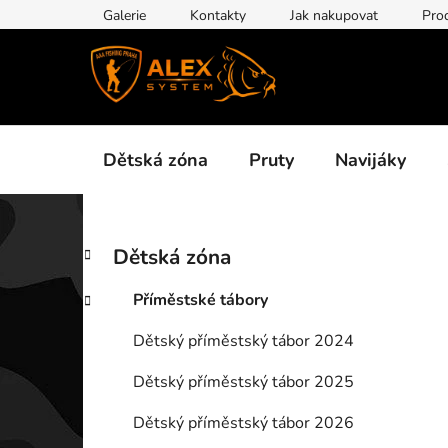
Přejít
Galerie
Kontakty
Jak nakupovat
Pro
na
obsah
Dětská zóna
Pruty
Navijáky
P
K
Přeskočit
Dětská zóna
a
kategorie
o
t
s
Příměstské tábory
e
t
g
Dětský příměstský tábor 2024
r
o
a
r
Dětský příměstský tábor 2025
i
n
e
n
Dětský příměstský tábor 2026