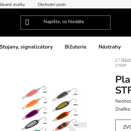
dávané značky
Obchodní podmínky
Podmínky ochrany osob
Stojany, signalizátory
Bižuterie
Nástrahy
Domů
/
Nást
STRIP
Pla
ST
Průměr
Neoho
hodnoc
Značka
produk
je
ZV