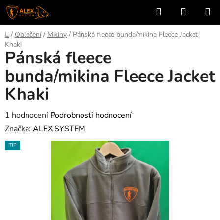
Přejít
Hledat
NÁKUP
na
KOŠÍK
obsah
Domů
/
Oblečení
/
Mikiny
/
Pánská fleece bunda/mikina Fleece Jacket
Khaki
Pánská fleece
bunda/mikina Fleece Jacket
Khaki
Průměrné
1 hodnocení
Podrobnosti hodnocení
hodnocení
Značka:
ALEX SYSTEM
produktu
TIP
je
5,0
z
5
hvězdiček.