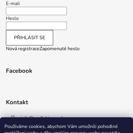
E-mail
Heslo
PŘIHLÁSIT SE
Nová registrace
Zapomenuté heslo
Facebook
Kontakt
info
@
aaafishingpraha.cz
Používáme cookies, abychom Vám umožnili pohodlné
778 011 878