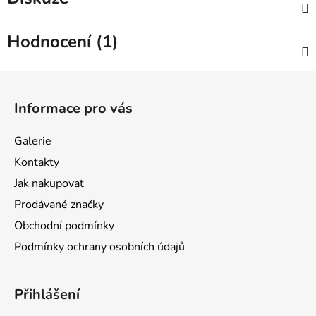
Hodnocení (1)
Z
á
Informace pro vás
p
a
Galerie
t
Kontakty
í
Jak nakupovat
Prodávané značky
Obchodní podmínky
Podmínky ochrany osobních údajů
Přihlášení