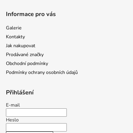
Z
á
Informace pro vás
p
a
Galerie
t
Kontakty
í
Jak nakupovat
Prodávané značky
Obchodní podmínky
Podmínky ochrany osobních údajů
Přihlášení
E-mail
Heslo