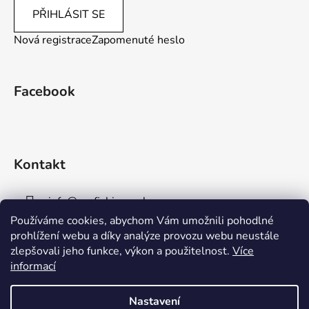
PŘIHLÁSIT SE
Nová registrace
Zapomenuté heslo
Facebook
Kontakt
info
@
aaafishingpraha.cz
Používáme cookies, abychom Vám umožnili pohodlné
778 011 878
prohlížení webu a díky analýze provozu webu neustále
zlepšovali jeho funkce, výkon a použitelnost.
Více
informací
Nastavení