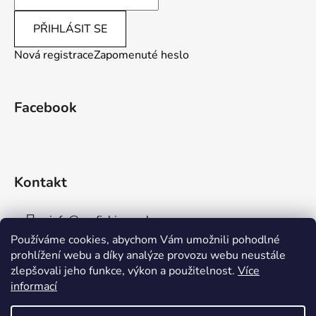
PŘIHLÁSIT SE
Nová registrace
Zapomenuté heslo
Facebook
Kontakt
info
@
aaafishingpraha.cz
Používáme cookies, abychom Vám umožnili pohodlné
778 011 878
prohlížení webu a díky analýze provozu webu neustále
zlepšovali jeho funkce, výkon a použitelnost.
Více
informací