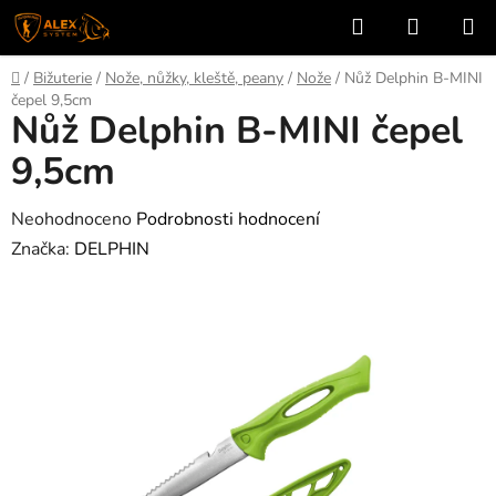
Přejít
Hledat
NÁKUP
na
KOŠÍK
obsah
Domů
/
Bižuterie
/
Nože, nůžky, kleště, peany
/
Nože
/
Nůž Delphin B-MINI
čepel 9,5cm
Nůž Delphin B-MINI čepel
9,5cm
Průměrné
Neohodnoceno
Podrobnosti hodnocení
hodnocení
Značka:
DELPHIN
produktu
je
0,0
z
5
hvězdiček.