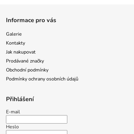
Z
á
Informace pro vás
p
a
Galerie
t
Kontakty
í
Jak nakupovat
Prodávané značky
Obchodní podmínky
Podmínky ochrany osobních údajů
Přihlášení
E-mail
Heslo