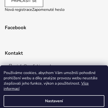
PŘIHLÁSIT SE
Nová registrace
Zapomenuté heslo
Facebook
Kontakt
info
@
aaafishingpraha.cz
Používáme cookies, abychom Vám umožnili pohodlné
778 011 878
prohlížení webu a díky analýze provozu webu neustále
zlepšovali jeho funkce, výkon a použitelnost.
Více
informací
Nastavení