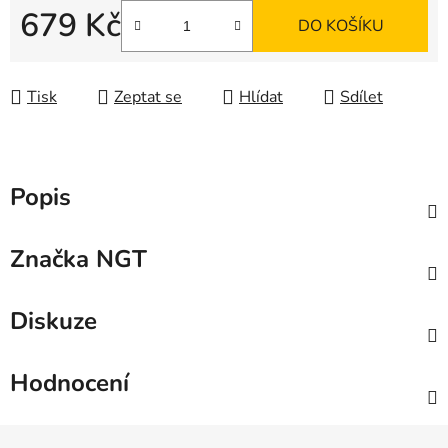
679 Kč
DO KOŠÍKU
Měrná cena:
Tisk
Zeptat se
Hlídat
Sdílet
Popis
Značka
NGT
Diskuze
Hodnocení
Z