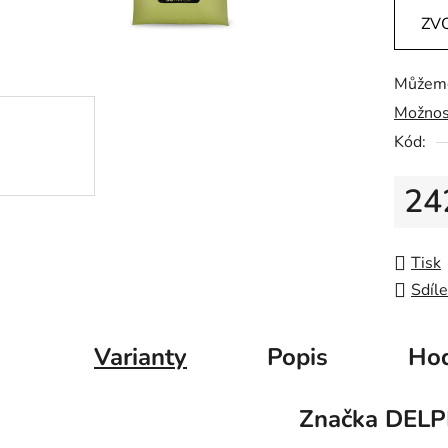
je
ZV
0,0
z
Můžeme
5
Možnos
hvězdič
Kód:
24
Měrná
Tisk
Sdíle
Varianty
Popis
Hod
Značka
DELP