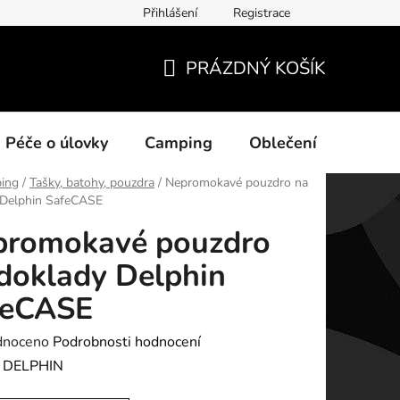
Přihlášení
Registrace
ních údajů
PRÁZDNÝ KOŠÍK
NÁKUPNÍ
KOŠÍK
Péče o úlovky
Camping
Oblečení
Na vo
ing
/
Tašky, batohy, pouzdra
/
Nepromokavé pouzdro na
 Delphin SafeCASE
promokavé pouzdro
doklady Delphin
feCASE
né
dnoceno
Podrobnosti hodnocení
ení
:
DELPHIN
tu