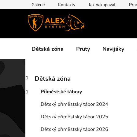
Přejít
Galerie
Kontakty
Jak nakupovat
Pro
na
obsah
Dětská zóna
Pruty
Navijáky
P
K
Přeskočit
Dětská zóna
a
kategorie
o
t
s
Příměstské tábory
e
t
g
Dětský příměstský tábor 2024
r
o
a
r
Dětský příměstský tábor 2025
i
n
e
n
Dětský příměstský tábor 2026