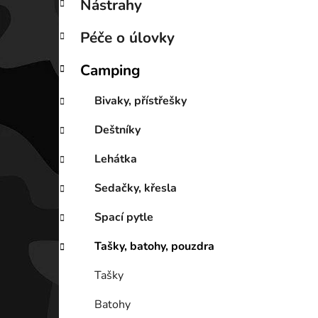
Nástrahy
Péče o úlovky
Camping
Bivaky, přístřešky
Deštníky
Lehátka
Sedačky, křesla
Spací pytle
Tašky, batohy, pouzdra
Tašky
Batohy