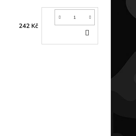
242 Kč
DO
KOŠÍKU