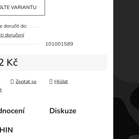
OLTE VARIANTU
 doručit do:
ti doručení
ek.
101001589
2 Kč
 cena:
Zeptat se
Hlídat
t
nocení
Diskuze
HIN