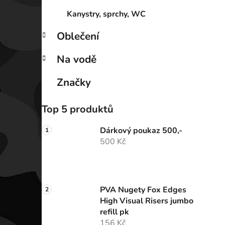
Kanystry, sprchy, WC
Oblečení
Na vodě
Značky
Top 5 produktů
Dárkový poukaz 500,-
500 Kč
PVA Nugety Fox Edges
High Visual Risers jumbo
refill pk
156 Kč