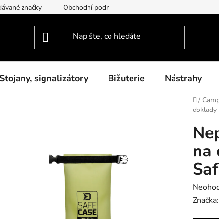
dávané značky
Obchodní podmínky
Podmínky ochrany osob
Stojany, signalizátory
Bižuterie
Nástrahy
Domů
/
Camp
doklady
Ne
na 
Sa
Průměr
Neoho
hodnoc
Značka
produk