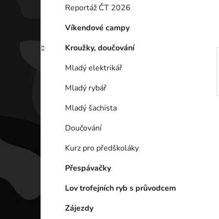
í
Reportáž ČT 2026
p
a
Víkendové campy
n
Kroužky, doučování
e
l
Mladý elektrikář
Mladý rybář
Mladý šachista
Doučování
Kurz pro předškoláky
Přespávačky
Lov trofejních ryb s průvodcem
Zájezdy