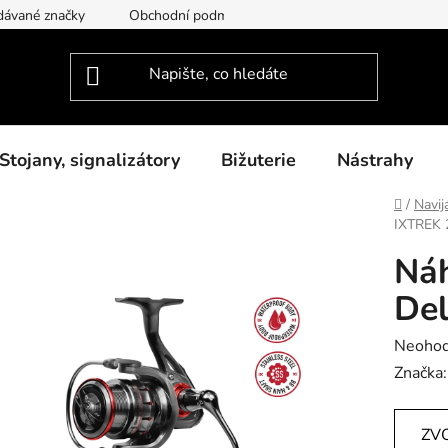
dávané značky
Obchodní podmínky
Podmínky ochrany osob
Stojany, signalizátory
Bižuterie
Nástrahy
Domů
/
Navij
IXTREK 
Náh
Del
Průměr
Neoho
hodnoc
Značka
produk
je
ZV