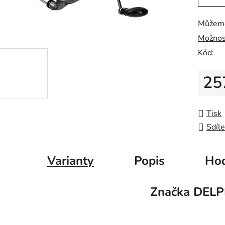
0,0
z
Můžeme
5
Možnos
hvězdič
Kód:
25
Měrná
Tisk
Sdíle
Varianty
Popis
Hod
Značka
DELP