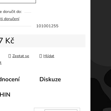
 doručit do:
ti doručení
ek.
101001255
7 Kč
 cena:
Zeptat se
Hlídat
t
nocení
Diskuze
HIN