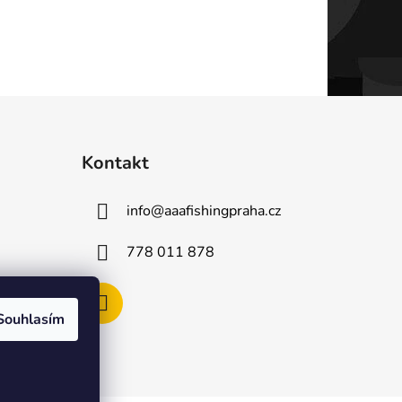
Kontakt
info
@
aaafishingpraha.cz
778 011 878
Souhlasím