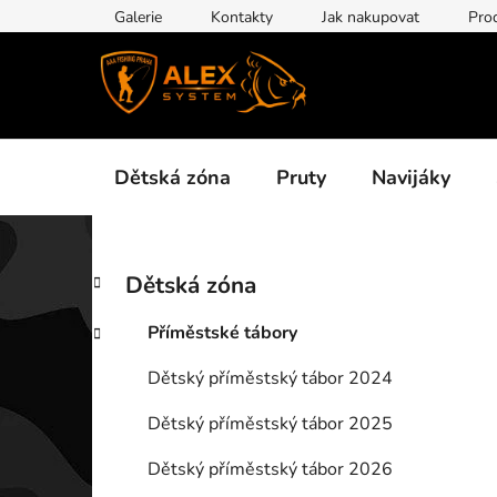
Přejít
Galerie
Kontakty
Jak nakupovat
Pro
na
obsah
Dětská zóna
Pruty
Navijáky
P
K
Přeskočit
Dětská zóna
a
kategorie
o
t
s
Příměstské tábory
e
t
g
Dětský příměstský tábor 2024
r
o
a
r
Dětský příměstský tábor 2025
i
n
e
n
Dětský příměstský tábor 2026