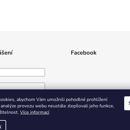
ášení
Facebook
IHLÁSIT SE
ookies, abychom Vám umožnili pohodlné prohlížení
 analýze provozu webu neustále zlepšovali jeho funkce,
egistrace
Zapomenuté heslo
žitelnost.
Více informací
í