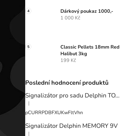
Dárkový poukaz 1000,-
1 000 Kč
Classic Pellets 18mm Red
Halibut 3kg
199 Kč
Poslední hodnocení produktů
Signalizátor pro sadu Delphin TOTEM
|
Hodnocení produktu je 3 z 5 hvězdiček.
pCURRPDBFXUKwFltVhn
Signalizátor Delphin MEMORY 9V
|
Hodnocení produktu je 3 z 5 hvězdiček.