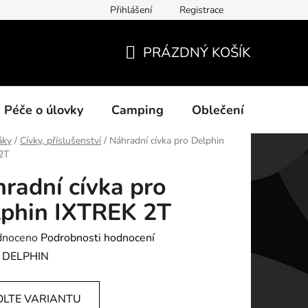
Přihlášení
Registrace
ních údajů
PRÁZDNÝ KOŠÍK
NÁKUPNÍ
KOŠÍK
Péče o úlovky
Camping
Oblečení
Na vo
áky
/
Cívky, příslušenství
/
Náhradní cívka pro Delphin
2T
radní cívka pro
phin IXTREK 2T
né
dnoceno
Podrobnosti hodnocení
ení
:
DELPHIN
tu
OLTE VARIANTU