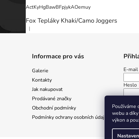
ActKyHgBawBFpjykAOemuy
Fox Tepláky Khaki/Camo Joggers
|
Hodnocení produktu je 5 z 5 hvězdiček.
Z
á
Informace pro vás
Přihl
p
a
E-mail
Galerie
t
Kontakty
í
Heslo
Jak nakupovat
Prodávané značky
PŘ
Používáme c
Obchodní podmínky
webu a díky
Nová r
Podmínky ochrany osobních údajů
výkon a pou
Nastaven