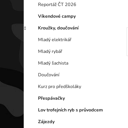
í
Reportáž ČT 2026
p
a
Víkendové campy
n
Kroužky, doučování
e
l
Mladý elektrikář
Mladý rybář
Mladý šachista
Doučování
Kurz pro předškoláky
Přespávačky
Lov trofejních ryb s průvodcem
Zájezdy