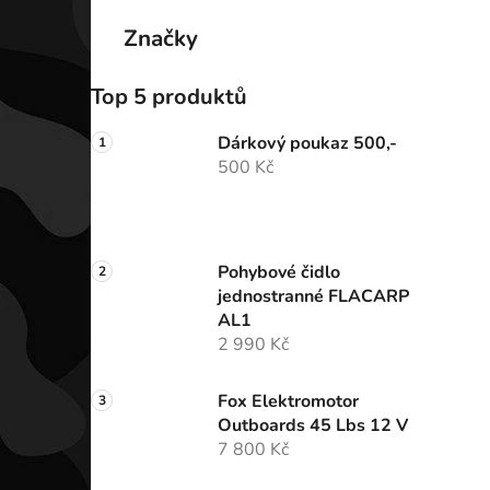
Značky
Top 5 produktů
Dárkový poukaz 500,-
500 Kč
Pohybové čidlo
jednostranné FLACARP
AL1
2 990 Kč
Fox Elektromotor
Outboards 45 Lbs 12 V
7 800 Kč