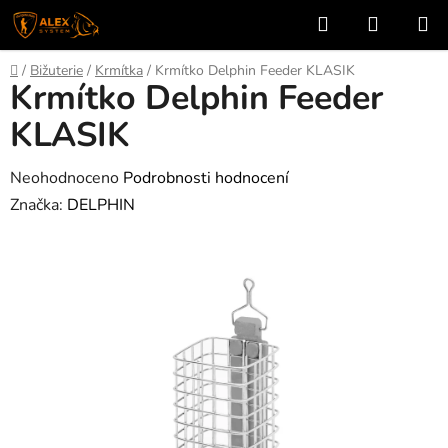
Přejít
Hledat
NÁKUP
na
KOŠÍK
obsah
Domů
/
Bižuterie
/
Krmítka
/
Krmítko Delphin Feeder KLASIK
Krmítko Delphin Feeder
KLASIK
Průměrné
Neohodnoceno
Podrobnosti hodnocení
hodnocení
Značka:
DELPHIN
produktu
je
0,0
z
5
hvězdiček.