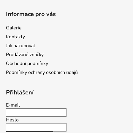
Z
á
Informace pro vás
p
a
Galerie
t
Kontakty
í
Jak nakupovat
Prodávané značky
Obchodní podmínky
Podmínky ochrany osobních údajů
Přihlášení
E-mail
Heslo