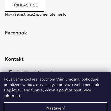
PŘIHLÁSIT SE
Nová registrace
Zapomenuté heslo
Facebook
Kontakt
info
@
aaafishingpraha.cz
Používáme cookies, abychom Vám umožnili pohodlné
778 011 878
prohlížení webu a díky analýze provozu webu neustále
zlepšovali jeho funkce, výkon a použitelnost.
Více
informací
Nastavení