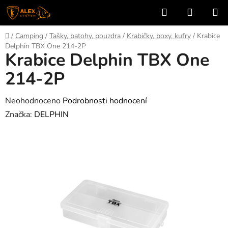
Přejít
Hledat
NÁKUP
na
KOŠÍK
obsah
Domů
/
Camping
/
Tašky, batohy, pouzdra
/
Krabičky, boxy, kufry
/
Krabice
Delphin TBX One 214-2P
Krabice Delphin TBX One
214-2P
Průměrné
Neohodnoceno
Podrobnosti hodnocení
hodnocení
Značka:
DELPHIN
produktu
je
0,0
z
5
hvězdiček.