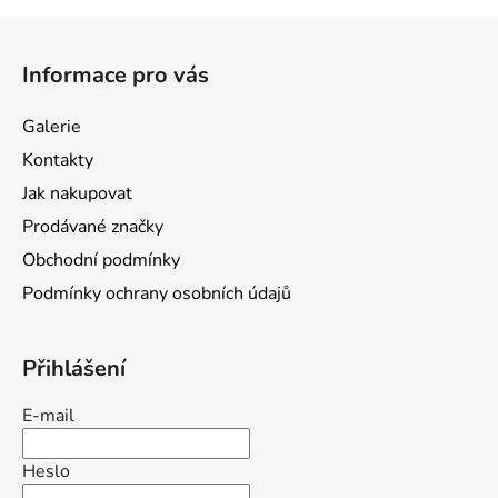
Z
á
Informace pro vás
p
a
Galerie
t
Kontakty
í
Jak nakupovat
Prodávané značky
Obchodní podmínky
Podmínky ochrany osobních údajů
Přihlášení
E-mail
Heslo