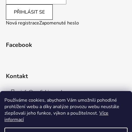
PŘIHLÁSIT SE
Nová registrace
Zapomenuté heslo
Facebook
Kontakt
info
@
aaafishingpraha.cz
Používáme cookies, abychom Vám umožnili pohodlné
778 011 878
prohlížení webu a díky analýze provozu webu neustále
zlepšovali jeho funkce, výkon a použitelnost.
Více
informací