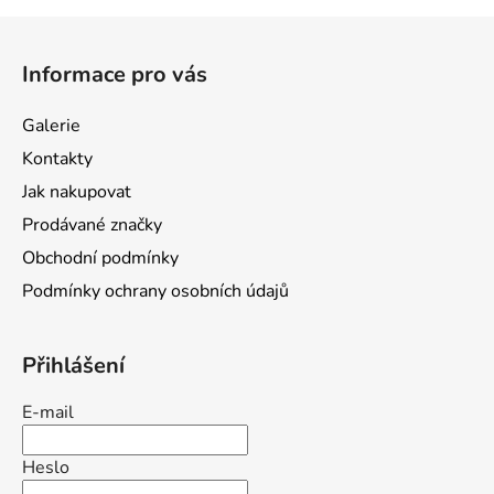
Z
á
Informace pro vás
p
a
Galerie
t
Kontakty
í
Jak nakupovat
Prodávané značky
Obchodní podmínky
Podmínky ochrany osobních údajů
Přihlášení
E-mail
Heslo