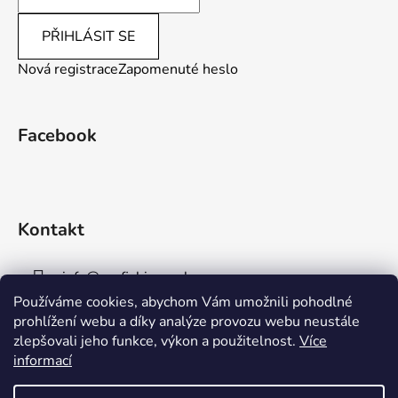
PŘIHLÁSIT SE
Nová registrace
Zapomenuté heslo
Facebook
Kontakt
info
@
aaafishingpraha.cz
Používáme cookies, abychom Vám umožnili pohodlné
778 011 878
prohlížení webu a díky analýze provozu webu neustále
zlepšovali jeho funkce, výkon a použitelnost.
Více
informací