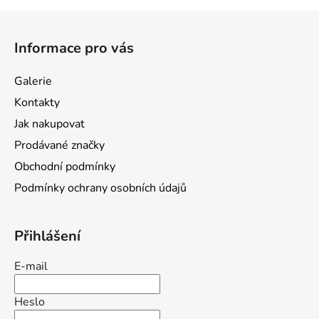
Z
á
Informace pro vás
p
a
Galerie
t
Kontakty
í
Jak nakupovat
Prodávané značky
Obchodní podmínky
Podmínky ochrany osobních údajů
Přihlášení
E-mail
Heslo