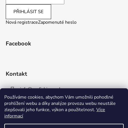
PŘIHLÁSIT SE
Nová registrace
Zapomenuté heslo
Facebook
Kontakt
info
@
aaafishingpraha.cz
Používáme cookies, abychom Vám umožnili pohodlné
778 011 878
prohlížení webu a díky analýze provozu webu neustále
zlepšovali jeho funkce, výkon a použitelnost.
Více
informací