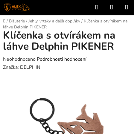
Přejít
Hledat
NÁKUP
na
KOŠÍK
obsah
Domů
/
Bižuterie
/
Jehly, vrtáky a další doplňky
/
Klíčenka s otvírákem na
láhve Delphin PIKENER
Klíčenka s otvírákem na
láhve Delphin PIKENER
Průměrné
Neohodnoceno
Podrobnosti hodnocení
hodnocení
Značka:
DELPHIN
produktu
je
0,0
z
5
hvězdiček.