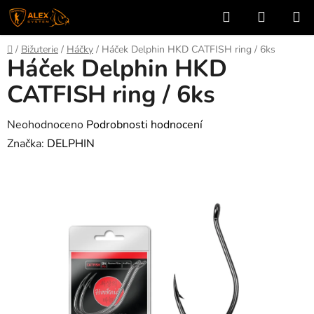
Přejít
Hledat
NÁKUP
na
KOŠÍK
obsah
Domů
/
Bižuterie
/
Háčky
/
Háček Delphin HKD CATFISH ring / 6ks
Háček Delphin HKD
CATFISH ring / 6ks
Průměrné
Neohodnoceno
Podrobnosti hodnocení
hodnocení
Značka:
DELPHIN
produktu
je
0,0
z
5
hvězdiček.