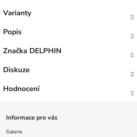
Varianty
Popis
Značka
DELPHIN
Diskuze
Hodnocení
Z
á
Informace pro vás
p
a
Galerie