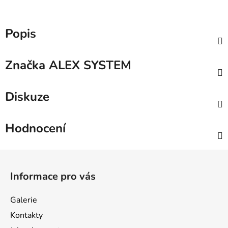
Popis
Značka
ALEX SYSTEM
Diskuze
Hodnocení
Z
á
Informace pro vás
p
a
Galerie
t
Kontakty
í