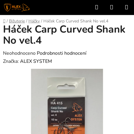
Přejít
Hledat
NÁKUP
na
KOŠÍK
obsah
Domů
/
Bižuterie
/
Háčky
/
Háček Carp Curved Shank No vel.4
Háček Carp Curved Shank
No vel.4
Průměrné
Neohodnoceno
Podrobnosti hodnocení
hodnocení
Značka:
ALEX SYSTEM
produktu
je
0,0
z
5
hvězdiček.