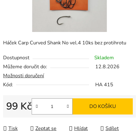
Háček Carp Curved Shank No vel.4 10ks bez protihrotu
Dostupnost
Skladem
Můžeme doručit do:
12.8.2026
Možnosti doručení
Kód:
HA 415
99 Kč
DO KOŠÍKU
Měrná cena:
Tisk
Zeptat se
Hlídat
Sdílet