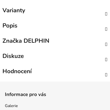
Varianty
Popis
Značka
DELPHIN
Diskuze
Hodnocení
Z
á
Informace pro vás
p
a
Galerie