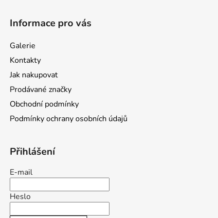
Z
á
Informace pro vás
p
a
Galerie
t
Kontakty
í
Jak nakupovat
Prodávané značky
Obchodní podmínky
Podmínky ochrany osobních údajů
Přihlášení
E-mail
Heslo