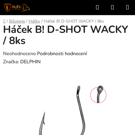
Přejít
Hledat
NÁKUP
na
KOŠÍK
obsah
Domů
/
Bižuterie
/
Háčky
/
Háček B! D-SHOT WACKY / 8ks
Háček B! D-SHOT WACKY
/ 8ks
Průměrné
Neohodnoceno
Podrobnosti hodnocení
hodnocení
Značka:
DELPHIN
produktu
je
0,0
z
5
hvězdiček.