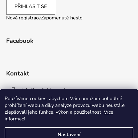
PŘIHLÁSIT SE
Nová registrace
Zapomenuté heslo
Facebook
Kontakt
info
@
aaafishingpraha.cz
Používáme cookies, abychom Vám umožnili pohodlné
778 011 878
prohlížení webu a díky analýze provozu webu neustále
zlepšovali jeho funkce, výkon a použitelnost.
Více
informací
Nastavení