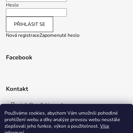
Heslo
PŘIHLÁSIT SE
Nová registrace
Zapomenuté heslo
Facebook
Kontakt
info
@
aaafishingpraha.cz
Používáme cookies, abychom Vám umožnili pohodlné
778 011 878
prohlížení webu a díky analýze provozu webu neustále
zlepšovali jeho funkce, výkon a použitelnost.
Více
informací