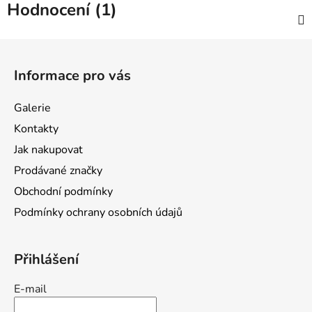
Hodnocení (1)
Z
á
Informace pro vás
p
a
Galerie
t
Kontakty
í
Jak nakupovat
Prodávané značky
Obchodní podmínky
Podmínky ochrany osobních údajů
Přihlášení
E-mail