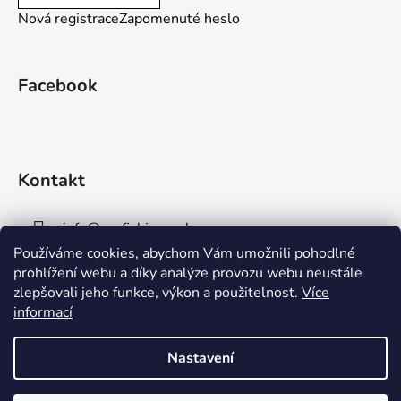
Nová registrace
Zapomenuté heslo
Facebook
Kontakt
info
@
aaafishingpraha.cz
Používáme cookies, abychom Vám umožnili pohodlné
778 011 878
prohlížení webu a díky analýze provozu webu neustále
zlepšovali jeho funkce, výkon a použitelnost.
Více
informací
Nastavení
Vytvořil Shoptet