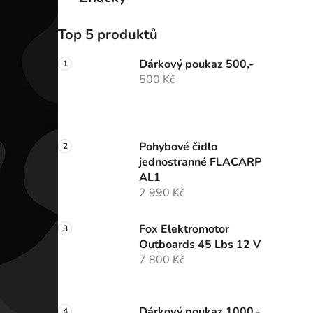
Top 5 produktů
Dárkový poukaz 500,-
500 Kč
Pohybové čidlo
jednostranné FLACARP
AL1
2 990 Kč
Fox Elektromotor
Outboards 45 Lbs 12 V
7 800 Kč
Dárkový poukaz 1000,-