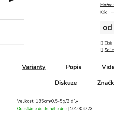
5
Možnos
hvězdič
Kód:
o
Měrná
Tisk
Sdíle
Varianty
Popis
Vide
Diskuze
Značk
Velikost: 185cm/0.5-5g/2 díly
Odesíláme do druhého dne
| 101004723