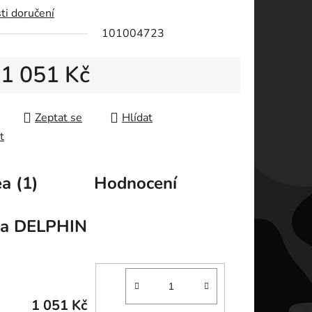
ti doručení
ek.
101004723
d
1 051 Kč
 cena:
Zeptat se
Hlídat
t
a (1)
Hodnocení
a
DELPHIN
1 051 Kč