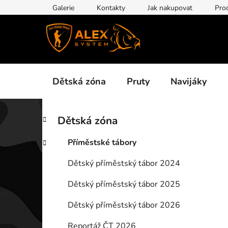
Přejít
Galerie
Kontakty
Jak nakupovat
Pro
na
obsah
Dětská zóna
Pruty
Navijáky
P
K
Přeskočit
Dětská zóna
a
kategorie
o
t
s
Příměstské tábory
e
t
g
Dětský příměstský tábor 2024
r
o
a
r
Dětský příměstský tábor 2025
i
n
e
n
Dětský příměstský tábor 2026
í
Reportáž ČT 2026