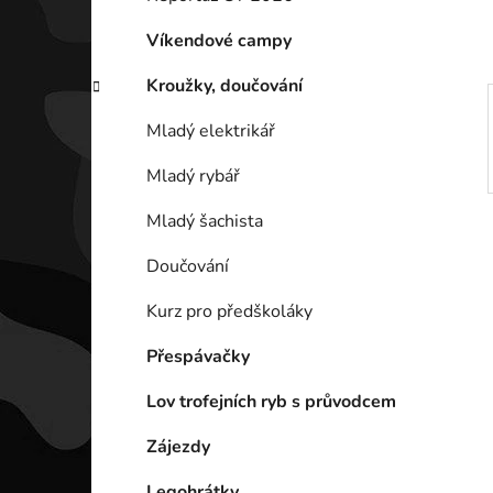
p
a
Víkendové campy
n
Kroužky, doučování
e
l
Mladý elektrikář
Mladý rybář
Mladý šachista
Doučování
Kurz pro předškoláky
Přespávačky
Lov trofejních ryb s průvodcem
Zájezdy
Legohrátky