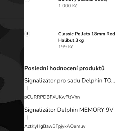
1 000 Kč
Classic Pellets 18mm Red
Halibut 3kg
199 Kč
Poslední hodnocení produktů
Signalizátor pro sadu Delphin TOTEM
|
Hodnocení produktu je 3 z 5 hvězdiček.
pCURRPDBFXUKwFltVhn
Signalizátor Delphin MEMORY 9V
|
Hodnocení produktu je 3 z 5 hvězdiček.
ActKyHgBawBFpjykAOemuy