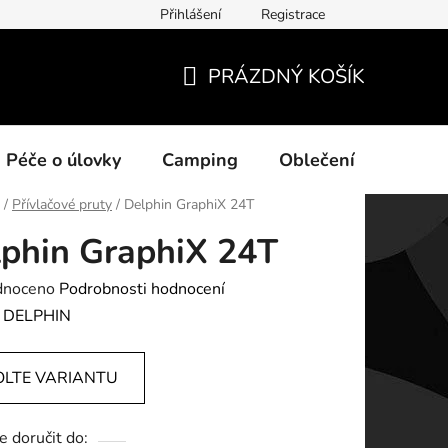
Přihlášení
Registrace
ních údajů
PRÁZDNÝ KOŠÍK
NÁKUPNÍ
KOŠÍK
Péče o úlovky
Camping
Oblečení
Na vo
/
Přívlačové pruty
/
Delphin GraphiX 24T
phin GraphiX 24T
né
dnoceno
Podrobnosti hodnocení
ení
:
DELPHIN
tu
OLTE VARIANTU
 doručit do: