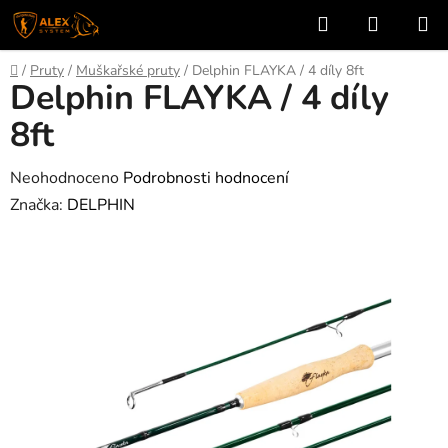
Přejít
Hledat
NÁKUP
na
KOŠÍK
obsah
Domů
/
Pruty
/
Muškařské pruty
/
Delphin FLAYKA / 4 díly 8ft
Delphin FLAYKA / 4 díly
8ft
Průměrné
Neohodnoceno
Podrobnosti hodnocení
hodnocení
Značka:
DELPHIN
produktu
je
0,0
z
5
hvězdiček.