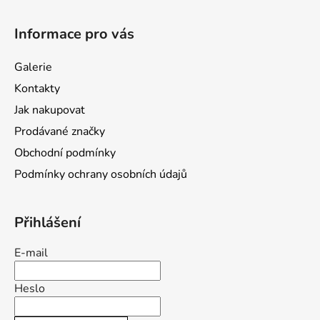
Z
á
Informace pro vás
p
a
Galerie
t
Kontakty
í
Jak nakupovat
Prodávané značky
Obchodní podmínky
Podmínky ochrany osobních údajů
Přihlášení
E-mail
Heslo