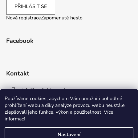
PŘIHLÁSIT SE
Nová registrace
Zapomenuté heslo
Facebook
Kontakt
info
@
aaafishingpraha.cz
Používáme cookies, abychom Vám umožnili pohodlné
778 011 878
prohlížení webu a díky analýze provozu webu neustále
zlepšovali jeho funkce, výkon a použitelnost.
Více
informací
Nastavení