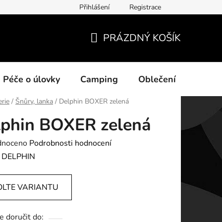
Přihlášení
Registrace
ních údajů
PRÁZDNÝ KOŠÍK
NÁKUPNÍ
KOŠÍK
Péče o úlovky
Camping
Oblečení
Na vo
erie
/
Šnůry, lanka
/
Delphin BOXER zelená
phin BOXER zelená
né
dnoceno
Podrobnosti hodnocení
ení
:
DELPHIN
tu
OLTE VARIANTU
 doručit do: