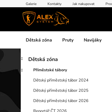
Přejít
Galerie
Kontakty
Jak nakupovat
Pro
na
obsah
Dětská zóna
Pruty
Navijáky
P
K
Přeskočit
Dětská zóna
a
kategorie
o
t
s
Příměstské tábory
e
t
g
Dětský příměstský tábor 2024
r
o
a
r
Dětský příměstský tábor 2025
i
n
e
n
Dětský příměstský tábor 2026
í
Reportáž ČT 2026