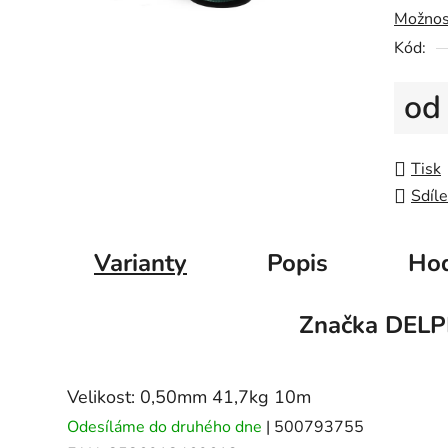
5
Možnos
hvězdič
Kód:
o
Měrná
Tisk
Sdíle
Varianty
Popis
Hod
Značka
DELP
Velikost: 0,50mm 41,7kg 10m
Odesíláme do druhého dne
| 500793755