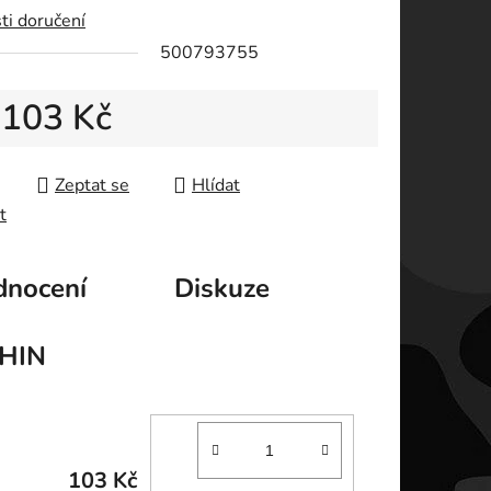
ti doručení
ek.
500793755
d
103 Kč
 cena:
Zeptat se
Hlídat
t
nocení
Diskuze
HIN
103 Kč