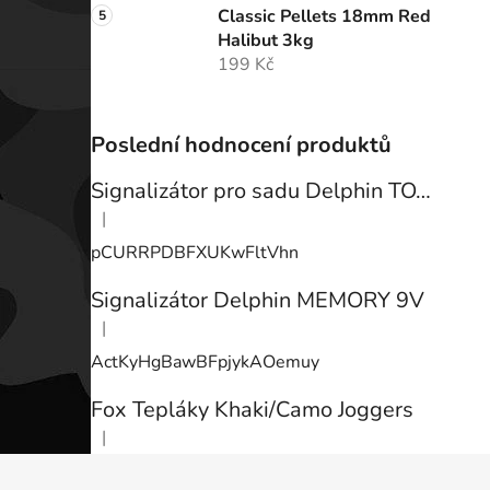
Classic Pellets 18mm Red
Halibut 3kg
199 Kč
Poslední hodnocení produktů
Signalizátor pro sadu Delphin TOTEM
|
Hodnocení produktu je 3 z 5 hvězdiček.
pCURRPDBFXUKwFltVhn
Signalizátor Delphin MEMORY 9V
|
Hodnocení produktu je 3 z 5 hvězdiček.
ActKyHgBawBFpjykAOemuy
Fox Tepláky Khaki/Camo Joggers
|
Hodnocení produktu je 5 z 5 hvězdiček.