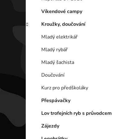
p
a
Víkendové campy
n
Kroužky, doučování
e
l
Mladý elektrikář
Mladý rybář
Mladý šachista
Doučování
Kurz pro předškoláky
Přespávačky
Lov trofejních ryb s průvodcem
Zájezdy
Legohrátky