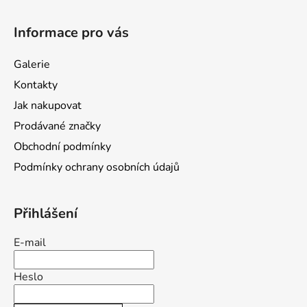
Z
á
Informace pro vás
p
a
Galerie
t
Kontakty
í
Jak nakupovat
Prodávané značky
Obchodní podmínky
Podmínky ochrany osobních údajů
Přihlášení
E-mail
Heslo