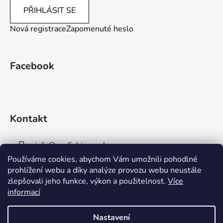
PŘIHLÁSIT SE
Nová registrace
Zapomenuté heslo
Facebook
Kontakt
info
@
aaafishingpraha.cz
Používáme cookies, abychom Vám umožnili pohodlné
778 011 878
prohlížení webu a díky analýze provozu webu neustále
zlepšovali jeho funkce, výkon a použitelnost.
Více
informací
Nastavení