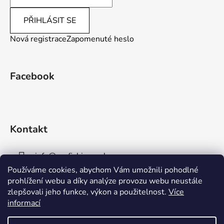
PŘIHLÁSIT SE
Nová registrace
Zapomenuté heslo
Facebook
Kontakt
info
@
aaafishingpraha.cz
Používáme cookies, abychom Vám umožnili pohodlné
778 011 878
prohlížení webu a díky analýze provozu webu neustále
zlepšovali jeho funkce, výkon a použitelnost.
Více
informací