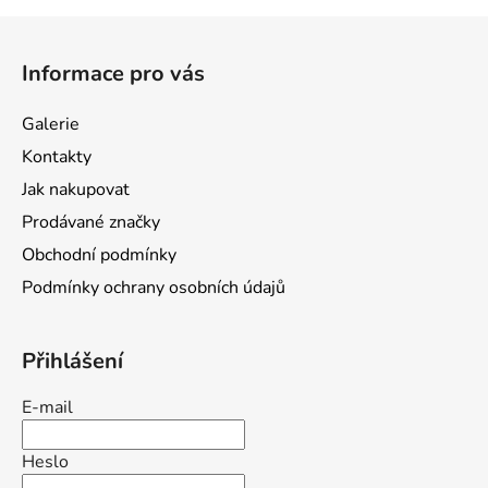
Z
á
Informace pro vás
p
a
Galerie
t
Kontakty
í
Jak nakupovat
Prodávané značky
Obchodní podmínky
Podmínky ochrany osobních údajů
Přihlášení
E-mail
Heslo