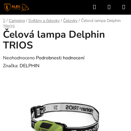
Přejít
Hledat
NÁKUP
na
KOŠÍK
obsah
Domů
/
Camping
/
Svítilny a čelovky
/
Čelovky
/
Čelová lampa Delphin
TRIOS
Čelová lampa Delphin
TRIOS
Průměrné
Neohodnoceno
Podrobnosti hodnocení
hodnocení
Značka:
DELPHIN
produktu
je
0,0
z
5
hvězdiček.