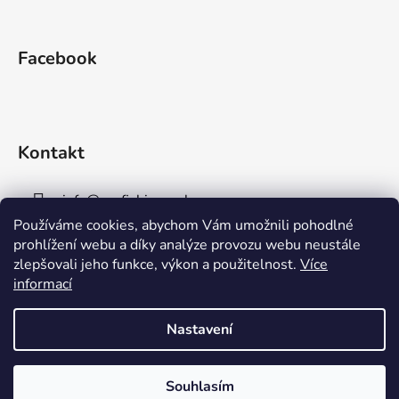
Facebook
Kontakt
info
@
aaafishingpraha.cz
Používáme cookies, abychom Vám umožnili pohodlné
778 011 878
prohlížení webu a díky analýze provozu webu neustále
zlepšovali jeho funkce, výkon a použitelnost.
Více
informací
Nastavení
Vytvořil Shoptet
Souhlasím
Copyright 2026
AAA Fishing Praha s.r.o.
. Všechna