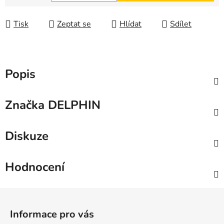
Měrná cena:
Tisk
Zeptat se
Hlídat
Sdílet
Popis
Značka
DELPHIN
Diskuze
Hodnocení
Z
á
Informace pro vás
p