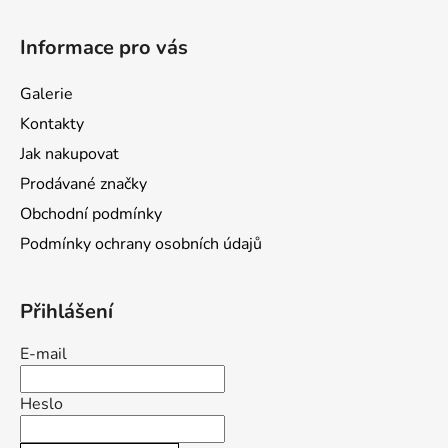
Z
á
Informace pro vás
p
a
Galerie
t
Kontakty
í
Jak nakupovat
Prodávané značky
Obchodní podmínky
Podmínky ochrany osobních údajů
Přihlášení
E-mail
Heslo