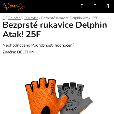
Přejít
Hledat
NÁKUP
na
KOŠÍK
obsah
Domů
/
Oblečení
/
Rukavice
/
Bezprsté rukavice Delphin Atak! 25F
Bezprsté rukavice Delphin
Atak! 25F
Průměrné
Neohodnoceno
Podrobnosti hodnocení
hodnocení
Značka:
DELPHIN
produktu
je
0,0
z
5
hvězdiček.