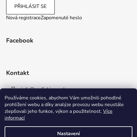
PŘIHLÁSIT SE
Nová registrace
Zapomenuté heslo
Facebook
Kontakt
info
@
aaafishingpraha.cz
Používáme cookies, abychom Vám umožnili pohodlné
778 011 878
prohlížení webu a díky analýze provozu webu neustále
zlepšovali jeho funkce, výkon a použitelnost.
Více
informací
Nastavení