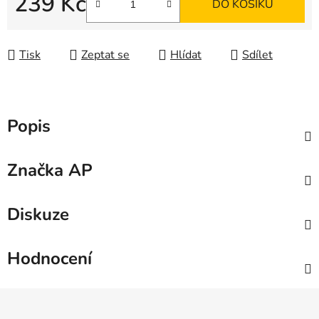
239 Kč
DO KOŠÍKU
Měrná cena:
Tisk
Zeptat se
Hlídat
Sdílet
Popis
Značka
AP
Diskuze
Hodnocení
Z
á