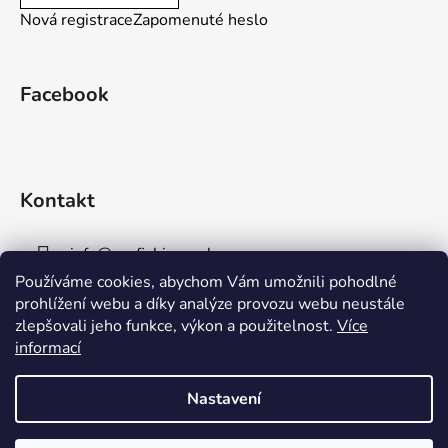
Nová registrace
Zapomenuté heslo
Facebook
Kontakt
info
@
aaafishingpraha.cz
Používáme cookies, abychom Vám umožnili pohodlné
778 011 878
prohlížení webu a díky analýze provozu webu neustále
zlepšovali jeho funkce, výkon a použitelnost.
Více
informací
Nastavení
Vytvořil Shoptet