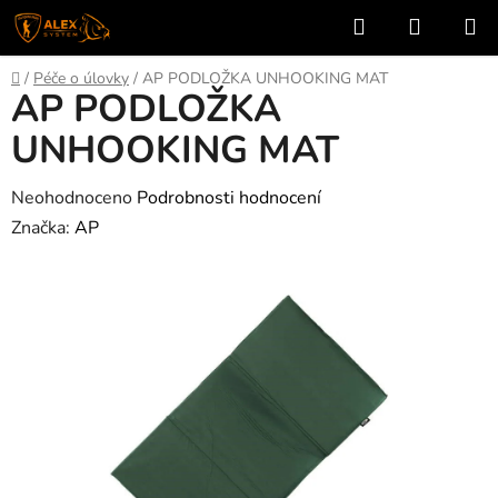
Přejít
Hledat
NÁKUP
na
KOŠÍK
obsah
Domů
/
Péče o úlovky
/
AP PODLOŽKA UNHOOKING MAT
AP PODLOŽKA
UNHOOKING MAT
Průměrné
Neohodnoceno
Podrobnosti hodnocení
hodnocení
Značka:
AP
produktu
je
0,0
z
5
hvězdiček.