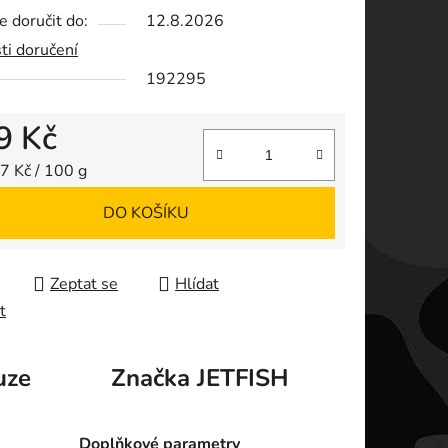
 doručit do:
12.8.2026
ek.
ti doručení
192295
9 Kč
 cena:
7 Kč / 100 g
DO KOŠÍKU
Zeptat se
Hlídat
t
uze
Značka
JETFISH
Doplňkové parametry