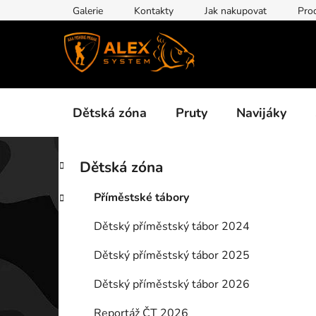
Přejít
Galerie
Kontakty
Jak nakupovat
Pro
na
obsah
Dětská zóna
Pruty
Navijáky
P
K
Přeskočit
Dětská zóna
a
kategorie
o
t
s
Příměstské tábory
e
t
g
Dětský příměstský tábor 2024
r
o
a
r
Dětský příměstský tábor 2025
i
n
e
n
Dětský příměstský tábor 2026
í
Reportáž ČT 2026