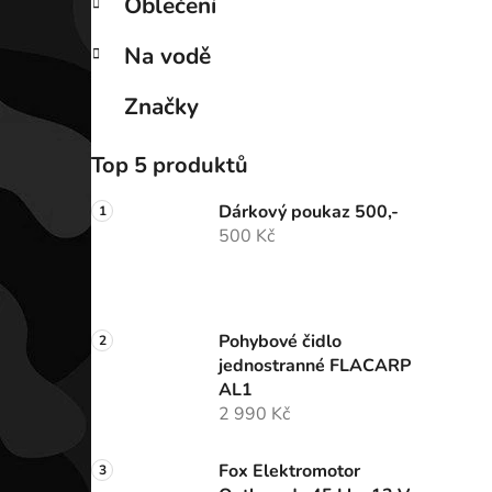
Oblečení
Na vodě
Značky
Top 5 produktů
Dárkový poukaz 500,-
500 Kč
Pohybové čidlo
jednostranné FLACARP
AL1
2 990 Kč
Fox Elektromotor