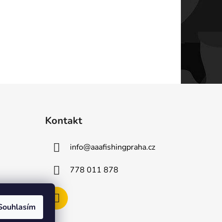
Kontakt
info
@
aaafishingpraha.cz
778 011 878
Souhlasím