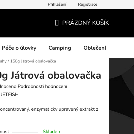
Přihlášení
Registrace
ních údajů
PRÁZDNÝ KOŠÍK
NÁKUPNÍ
KOŠÍK
Péče o úlovky
Camping
Oblečení
Na vo
rahy
/
150g Játrová obalovačka
g Játrová obalovačka
né
dnoceno
Podrobnosti hodnocení
ení
:
JETFISH
tu
oncentrovaný, enzymaticky upravený extrakt z
nost
Skladem