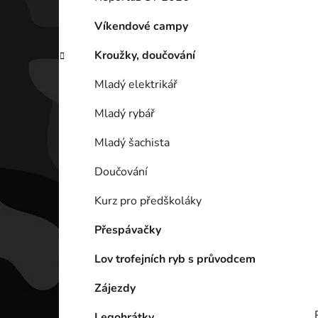
p
a
Víkendové campy
n
Kroužky, doučování
e
l
Mladý elektrikář
Mladý rybář
Mladý šachista
Doučování
Kurz pro předškoláky
Přespávačky
Lov trofejních ryb s průvodcem
Zájezdy
Legohrátky