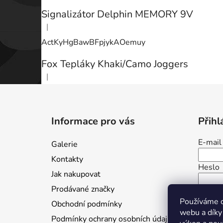
Signalizátor Delphin MEMORY 9V
|
Hodnocení produktu je 3 z 5 hvězdiček.
ActKyHgBawBFpjykAOemuy
Fox Tepláky Khaki/Camo Joggers
|
Hodnocení produktu je 5 z 5 hvězdiček.
Z
á
Informace pro vás
Přihl
p
a
E-mail
Galerie
t
Kontakty
í
Heslo
Jak nakupovat
Prodávané značky
PŘ
Používáme c
Obchodní podmínky
webu a díky
Nová r
Podmínky ochrany osobních údajů