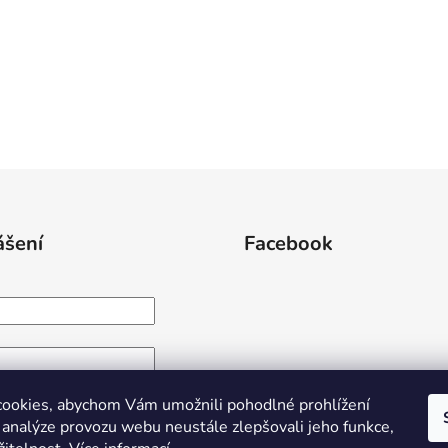
ášení
Facebook
IHLÁSIT SE
ookies, abychom Vám umožnili pohodlné prohlížení
 analýze provozu webu neustále zlepšovali jeho funkce,
egistrace
Zapomenuté heslo