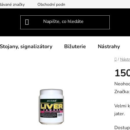
dávané značky
Obchodní podmínky
Podmínky ochrany osob
Stojany, signalizátory
Bižuterie
Nástrahy
Domů
/
Nást
150
Průměr
Neoho
hodnoc
Značka
produk
Velmi k
je
jater.
0,0
z
Dostup