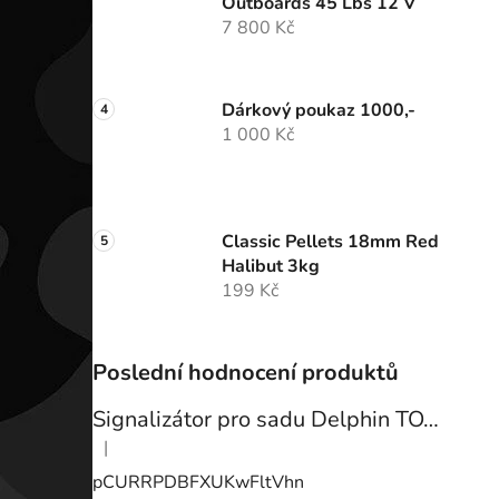
Outboards 45 Lbs 12 V
7 800 Kč
Dárkový poukaz 1000,-
1 000 Kč
Classic Pellets 18mm Red
Halibut 3kg
199 Kč
Poslední hodnocení produktů
Signalizátor pro sadu Delphin TOTEM
|
Hodnocení produktu je 3 z 5 hvězdiček.
pCURRPDBFXUKwFltVhn